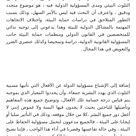
التلوث البيئي ومدى المسؤولية الدولية فيه ، هو موضوع متجدد 
ودقيق ، واعترف أن البحث فيه ليس بالأمر السهل، وذلك بسبب 
التطور المتلاحق في دراسات حماية البيئة، واختلاف الاتجاهات 
المهتمة بالمشاكل الدولية للبيئة وهذا يدعوني إلى توجيه ندائي 
للمتخصصين في القانون الدولي ومنظمات حماية البيئة جانب 
المسؤولية القانونية الدولية، دراسة وتمحيصا وكذلك عنصري الضرر 
والتعويض في هذا المجال .
إضافة إلى الإشباع مسؤولية الدولة عن الأفعال التي تأتيها مسبية 
التلوث الذي يهدد البشرية جمعاء، وأن يحددوا المعيار الذي بموجبه 
يتم قياس درجة جسامة تلك الأفعال، وتوضيح جميع هذه المفاهيم 
وتأصيلها للباحثين بحيث لا يجدون فيها البسة ولا غموض إنني لا 
أغفل دور جميع البشر ،كلا من خلال موقعه، وذلك في التأثير سلبا أو 
إيجابا على البيئة ، فالجميع مدعوون لتحمل مسؤولية الحفاظ على 
البيئة ، وفي حالة تقاعسها وقصرنا في أداء هذا الواجب ، فإننا نصبح 