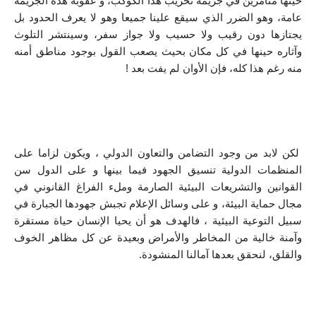
حينها متآمرين في جريمة تخريب هذا الكوكب، و عقوبة هذه الجريمة 
عامة، وهو الضرر الذي سيقع علينا جميعا وهو لا يعرف الحدود بل 
يجتازها دون رقيب ولا حسيب ولا جواز سفر، وسينتشر التلوث 
وآثاره حينها في كل مكان بحيث يصعب القول بوجود مناطق أمنه 
منه رغم هذا كله، فإن الأوان لم يفت بعد !
 لكن لابد من وجود التضامن والتعاون الدولي ، ويكون لزاما على 
المنظمات الدولية تنسيق الجهود فيما بينها و على الدول سن 
القوانين والتشريعات البيئية الصارمة وملء الفراغ القانوني في 
مجال حماية البيئة، و على وسائل الإعلام تجبش جهودها الجبارة في 
سبيل التوعية البيئية ، فالهدف هو أن يحيا الإنسان حياة مستقرة 
وآمنة خالية من المخاطر والأمراض وبعيدة عن كل مظاهر الخوف 
والقلق، لنحقق بعدها آمالنا المنشودة.