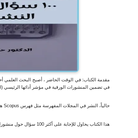
في تضمين المنشورات الورقية في مؤشر أدائها الرئيسي (KPI) لتشجيع الباحثين على نشر ملفات النتائج في المجلات المحكمة.
حالياً، النشر في المجلات المفهرسة مثل فهرس Scopus هو في زيادة بسبب عوامل كثيرة منها الترتيب والسمعة الأكاديمية.
هذا الكتاب يحاول للإجابة على أكثر 100 سؤال حول منشورات البحث العلمي بشكل سهل و بطريقة مفهومة.