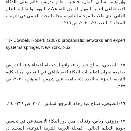
وإبراهيم، سالي كمال، فاعلية نظام تدريس قائم على الذكاء 
الاصطناعي لتنمية الفهم العميق للتفاعلات النووية والقابلية للتعلم 
الذاتي لدى طلاب المرحلة الثانوية، مجلة البحث العلمي في التربية، 
المجلد ١، العدد ٢١، ٢٠٢٠، ص ٣١٦.
١٤- Cowbell. Robert. (2007): probabilistic networks and expert 
systems springer, New York, p 32.
١٥- الصبحي، صباح عيد رجاء، واقع استخدام أعضاء هيئة التدريس 
بجامعة نجران لتطبيقات الذكاء الاصطناعي في التعليم، مجلة كلية 
التربية، الجزء ٤، العدد ٤٤، جامعة عين شمس، القاهرة، ٢٠٢٠، ص 
٢٣٧.
١٦- الصبحي، صباح عيد رجاء، المرجع السابق، ٢٠٢٠، ص ٢٣٩-٢٤٠.
١٧- رزوقي، رياض، وفتاله، أمير، دور الذكاء الاصطناعي في تحسين 
جودة التعليم العالي، المجلة العربية للتربية النوعية، المجلد ٤، 