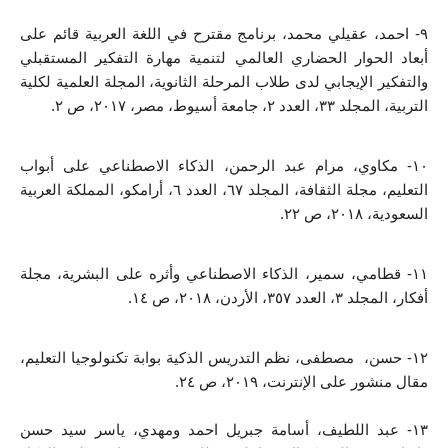
٩- احمد، عقيلي محمد، برنامج مقترح في اللغة العربية قائم على 
أبعاد الحوار الحضاري العالمي لتنمية مهارة التفكير المستقبلي 
والتفكير الإيجابي لدى طلاب المرحلة الثانوية، المجلة العلمية لكلية 
التربية، المجلد ٣٣، العدد ٢، جامعة أسيوط، مصر، ٢٠١٧، ص ٢.
١٠- مكاوي، مرام عبد الرحمن، الذكاء الاصطناعي على أبواب 
التعليم، مجلة الثقافة، المجلد ٦٧، العدد ٦، أرامكو، المملكة العربية 
السعودية، ٢٠١٨، ص ٢٢.
١١- قطامي، سمير، الذكاء الاصطناعي وأثره على البشرية، مجلة 
أفكار، المجلد ٣، العدد ٣٥٧، الأردن، ٢٠١٨، ص ١٤.
١٢- حسن،  مصطفى، نظم التدريس الذكية بوابة تكنولوجيا التعليم، 
مقال منشور على الإنترنت، ٢٠١٩، ص ٢٤.
١٣- عبد اللطيف، أسامة جبريل احمد ومهدي، ياسر سيد حسن 