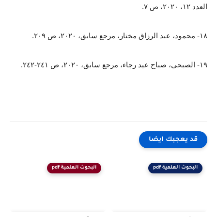
العدد ١٢، ٢٠٢٠، ص ٧.
١٨- محمود، عبد الرزاق مختار، مرجع سابق، ٢٠٢٠، ص ٢٠٩.
١٩- الصبحي، صباح عيد رجاء، مرجع سابق، ٢٠٢٠، ص ٢٤١-٢٤٢.
قد يعجبك ايضا
البحوث العلمية pdf
البحوث العلمية pdf