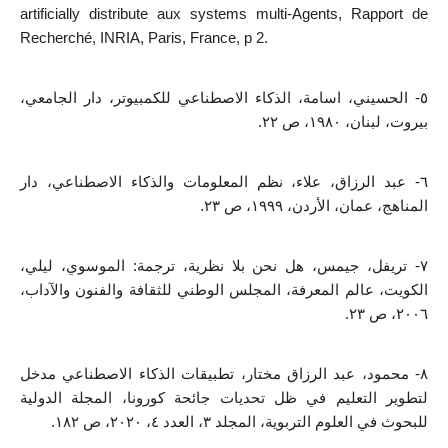
artificially distribute aux systems multi-Agents, Rapport de 
Recherché, INRIA, Paris, France, p 2.
٥- الحسيني، اسامة، الذكاء الاصطناعي للكمبيوتر، دار الجامعي، 
بيروت، لبنان، ١٩٨٠، ص ٢٢.
٦- عبد الرزاق، علاء، نظم المعلومات والذكاء الاصطناعي، دار 
المناهج، عمان، الأردن، ١٩٩٩، ص ٢٣.
٧- تريفل، جيمس، هل نحن بلا نظرية، ترجمة: الموسوي، ليلي، 
الكويت، عالم المعرفة، المجلس الوطني للثقافة والفنون والآداب، 
٢٠٠٦، ص ٢٣.
٨- محمود، عبد الرزاق مختار، تطبيقات الذكاء الاصطناعي مدخل 
لتطوير التعليم في ظل تحديات جائحة كورونا، المجلة الدولية 
للبحوث في العلوم التربوية، المجلد ٣، العدد ٤، ٢٠٢٠، ص ١٨٢.