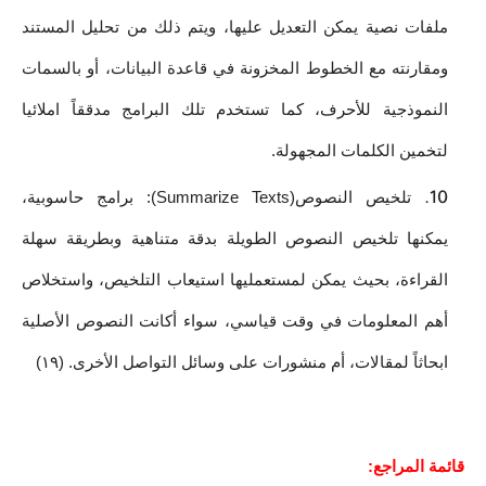
ملفات نصية يمكن التعديل عليها، ويتم ذلك من تحليل المستند 
ومقارنته مع الخطوط المخزونة في قاعدة البيانات، أو بالسمات 
النموذجية للأحرف، كما تستخدم تلك البرامج مدققاً املائيا 
لتخمين الكلمات المجهولة.
تلخيص النصوص(Summarize Texts): برامج حاسوبية، 
يمكنها تلخيص النصوص الطويلة بدقة متناهية وبطريقة سهلة 
القراءة، بحيث يمكن لمستعمليها استيعاب التلخيص، واستخلاص 
أهم المعلومات في وقت قياسي، سواء أكانت النصوص الأصلية 
ابحاثاً لمقالات، أم منشورات على وسائل التواصل الأخرى. (١٩)
قائمة المراجع: