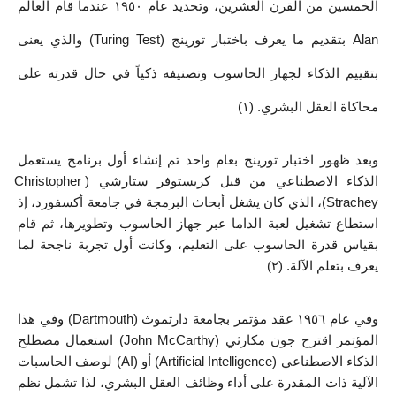
الخمسين من القرن العشرين، وتحديد عام ١٩٥٠ عندما قام العالم 
Alan بتقديم ما يعرف باختبار تورينج (Turing Test) والذي يعنى 
بتقييم الذكاء لجهاز الحاسوب وتصنيفه ذكياً في حال قدرته على 
محاكاة العقل البشري. (١) 
وبعد ظهور اختبار تورينج بعام واحد تم إنشاء أول برنامج يستعمل 
الذكاء الاصطناعي من قبل كريستوفر ستارشي (Christopher 
Strachey)، الذي كان يشغل أبحاث البرمجة في جامعة أكسفورد، إذ 
استطاع تشغيل لعبة الداما عبر جهاز الحاسوب وتطويرها، ثم قام 
بقياس قدرة الحاسوب على التعليم، وكانت أول تجربة ناجحة لما 
يعرف بتعلم الآلة. (٢)
وفي عام ١٩٥٦ عقد مؤتمر بجامعة دارتموث (Dartmouth) وفي هذا 
المؤتمر اقترح جون مكارثي (John McCarthy) استعمال مصطلح 
الذكاء الاصطناعي (Artificial Intelligence) أو (AI) لوصف الحاسبات 
الآلية ذات المقدرة على أداء وظائف العقل البشري، لذا تشمل نظم 