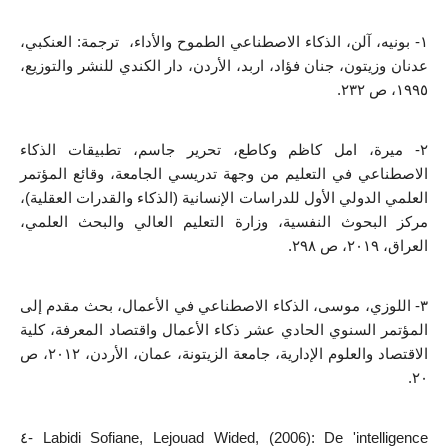
١- بونيه، آلن، الذكاء الاصطناعي الطموح والأداء،  ترجمة: العنكبي، 
عدنان وزيتون، جنان فؤاد، اربد، الأردن، دار الكندي للنشر والتوزيع، 
١٩٩٥، ص ٢٣٢.
٢- ميرة، امل كاظم وكاطع، تحرير جاسم، تطبيقات الذكاء 
الاصطناعي في التعليم من وجهة تدريسي الجامعة، وقائع المؤتمر 
العلمي الدولي الأول للدراسات الإنسانية (الذكاء والقدرات العقلية)، 
مركز البحوث النفسية، وزارة التعليم العالي والبحث العلمي، 
العراق، ٢٠١٩، ص ٢٩٨. 
٣- اللوزي، موسى، الذكاء الاصطناعي في الأعمال، بحث مقدم إلى 
المؤتمر السنوي الحادي عشر ذكاء الأعمال واقتصاد المعرفة، كلية 
الاقتصاد والعلوم الإدارية، جامعة الزيتونة، عمان، الأردن، ٢٠١٢، ص 
٢٠.
٤- Labidi Sofiane, Lejouad Wided, (2006): De 'intelligence 