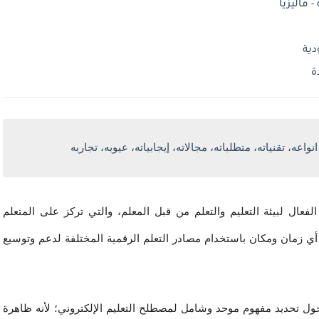
- ماليزيا
دية
ة
واعه، تقنياته، متطلباته، مجالاته، إيجابياته، عيوبه، تجاربه 
تقوم الفكرة الأساسية للتعليم الإلكتروني على التصميم الفعال لبيئة التعليم والتعلم من قبل المعلم، والتي تركز على المتعلم 
واحتياجاته وقدراته بشكل يسهل عملية التعلم لأي فرد في أي زمان ومكان باستخدام مصادر التعلم الرقمية المختلفة لدعم وتوسيع 
وإذا أردنا تعريفاً شاملاً لهذا النمط نجد أنه لم يتم الاتفاق حول تحديد مفهوم موحد وشامل لمصطلح التعليم الإلكتروني؛ لأنه ظاهرة 