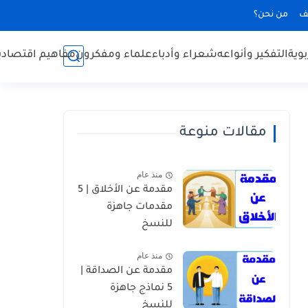
ف
من نحن؟
بوية
التفكير وأنواعه
شعراء وأدباء
علماء ومفكرون
مفاهيم اقتصادي
مقالات منوعة
منذ عام
مقدمة عن الأخلاق | 5
مقدمات جاهزة
للنسخ
منذ عام
مقدمة عن الصداقة |
5 نماذج جاهزة
للنسخ