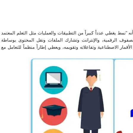
كما عرفته الجمعية الأمريكية للتدريب والتطوير (ASTD) بأنه "نمط يغطي عدداً كبيراً من التطبيقات والعمليات مثل التعلم المعتمد 
على الانترنت والتعلم المعتمد علـى الحاسب الآلي، والصفوف الرقمية، والإنترانت وتشارك الملفات ونقل المحتوى بوساطة 
الإنترنت، والإنترانت وأشرطة الفيديو والصوت والبث عبر الأقمار الاصطناعية وتفاعلاته وتقويمه، ويعطي إطاراً منظماً للتعامل مع 