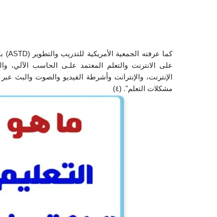
مشكلات التعلم". (٤)