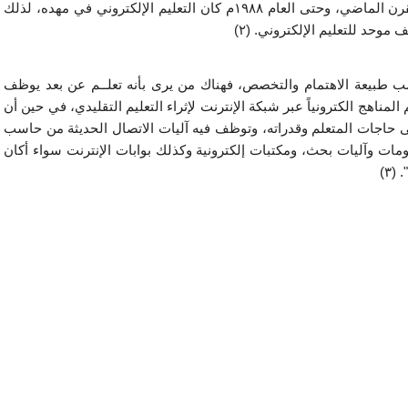
حديثة بدأت الظهور في أواسط التسعينات الميلادية من القرن الماضي، وحتى العام ١٩٨٨م كان التعليم الإلكتروني في مهده، لذلك 
وحد للتعليم الإلكتروني. (٢) 
كما أن معظم المحاولات نظرت إليه من زوايا مختلفة حسب طبيعة الاهتمام والتخصص، فهناك من يرى بأنه تعلــم عن بعد يوظف 
الوسائط الإلكترونية، بينما يؤكد اتجاه آخر بأنه وسيلة لتقديم المناهج الكترونياً عبر شبكة الإنترنت لإثراء التعليم التقليدي، في حين أن 
النظرة الأشمل له أنه "نمط حديث للتعلم والتعلم، قائم على حاجات المتعلم وقدراته، وتوظف فيه آليات الاتصال الحديثة من حاسب 
آلي، وشبكاته، ووسائطه المتعددة من صوت وصورة، ورسومات وآليات بحث، ومكتبات إلكترونية وكذلك بوابات الإنترنت سواء أكان 
٣)