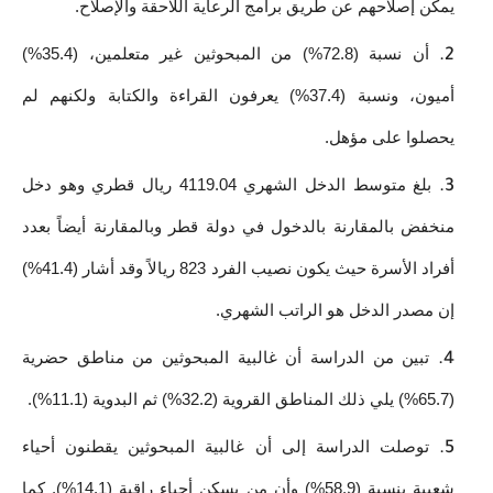
يمكن إصلاحهم عن طريق برامج الرعاية اللاحقة والإصلاح. 
أن نسبة (72.8%) من المبحوثين غير متعلمين، (35.4%) 
أميون، ونسبة (37.4%) يعرفون القراءة والكتابة ولكنهم لم 
يحصلوا على مؤهل. 
بلغ متوسط الدخل الشهري 4119.04 ريال قطري وهو دخل 
منخفض بالمقارنة بالدخول في دولة قطر وبالمقارنة أيضاً بعدد 
أفراد الأسرة حيث يكون نصيب الفرد 823 ريالاً وقد أشار (41.4%) 
إن مصدر الدخل هو الراتب الشهري. 
تبين من الدراسة أن غالبية المبحوثين من مناطق حضرية 
(65.7%) يلي ذلك المناطق القروية (32.2%) ثم البدوية (11.1%).
توصلت الدراسة إلى أن غالبية المبحوثين يقطنون أحياء 
شعبية بنسبة (58.9%) وأن من يسكن أحياء راقية (14.1%). كما 