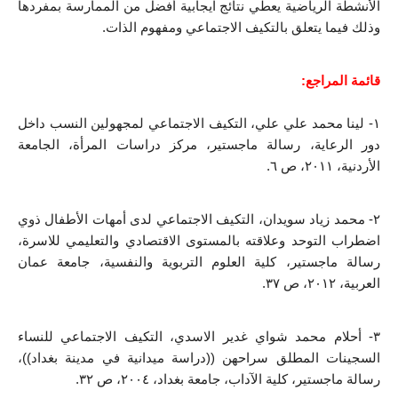
الأنشطة الرياضية يعطي نتائج ايجابية أفضل من الممارسة بمفردها 
وذلك فيما يتعلق بالتكيف الاجتماعي ومفهوم الذات.
قائمة المراجع:
١- لينا محمد علي علي، التكيف الاجتماعي لمجهولين النسب داخل 
دور الرعاية، رسالة ماجستير، مركز دراسات المرأة، الجامعة 
الأردنية، ٢٠١١، ص ٦.
٢- محمد زياد سويدان، التكيف الاجتماعي لدى أمهات الأطفال ذوي 
اضطراب التوحد وعلاقته بالمستوى الاقتصادي والتعليمي للاسرة، 
رسالة ماجستير، كلية العلوم التربوية والنفسية، جامعة عمان 
العربية، ٢٠١٢، ص ٣٧.
٣- أحلام محمد شواي غدير الاسدي، التكيف الاجتماعي للنساء 
السجينات المطلق سراحهن ((دراسة ميدانية في مدينة بغداد))، 
رسالة ماجستير، كلية الآداب، جامعة بغداد، ٢٠٠٤، ص ٣٢.