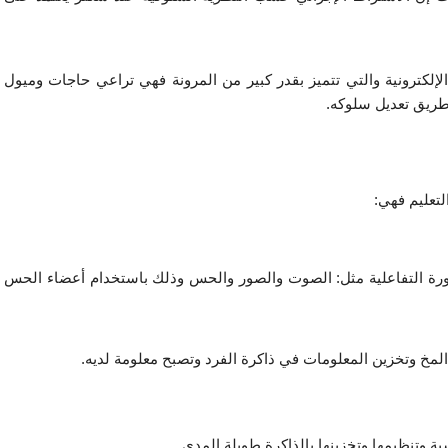
ومما لاشك فيه أن السبورة التفاعلية وبقية أدوات التعلم الإلكترونية والتي تتميز بقدر كبير من المرونة فهي تراعي حاجات وميول 
ريق تعديل سلوكه. 
لتعليم فهي:
الإحساس وذلك عن طريق المؤثرات الموجودة بالسبورة التفاعلية مثل: الصوت والصور والحس وذلك باستخدام أعضاء الحس 
مخ وتخزين المعلومات في ذاكرة الفرد وتصبح معلومة لديه.
ة وتنظيمها وتخزينها بالذاكرة طويلة المدى.