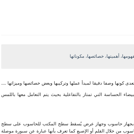
هومها، أهميتها، خصائصها، مكوناتها
يوجد عدة تعريفات للسبورة التفاعلية وهذه التعريفات لا تتعدى كونها وصفا دقيقا لمبدأ عملها وتركيبها وبعض خصائصها وميزاتها .... 
الخ. ومن هذه التعريفات أنها نوع خاص من السبورات البيضاء الحساسة التي تمتاز بالتفاعلية بحيث يتم التعامل معها باللمس 
والسبورة التفاعلية هي شاشة العرض الكبيرة التي تربط بجهاز حاسوب وجهاز عرض يُسقط سطح المكتب للحاسوب على سطح 
اللوحة مباشرة حيث يتمكن المستخدمون من التحكم بالحاسوب من خلال القلم أو الإصبع كما تعرف بأنها عبارة عن سبورة موصلة 