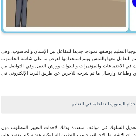
لذا فهي من أحدث الوسائل التعليمية المستخدمة في تكنولوجيا التعليم بوصفها نموذجا جديدا للتفاعل بين الإنسان والحاسوب، وهي 
نوع خاص من السبورات البيضاء الحساسة التفاعلية التي يتم التعامل معها باللمس ويتم استخدامها لعرض ما على شاشة الحاسوب 
من تطبيقات متنوعة، وتستخدم في الصف الدراسي وكذلك في الاجتماعات والمؤتمرات والندوات وورش العمل وفي التواصل من 
خلال الإنترنت بحيث تسمح للمستخدم بعرض وحفظ وتخزين وطباعة وإرسال ما تم شرحه للآخرين عن طريق البريد الإلكتروني في 
ام السبورة التفاعلية في التعليم 
لقد استخدم سكنر وزملاؤه السلوكية الإجرائية كوسيلة لتعديل السلوك في مواقف متعددة وذلك لإحداث التغيير المطلوب دون 
الرجوع للأسباب التي أدت إلى هذا النوع من السلوك، حيث إن الاشتراط الإجرائي حسب النظرية السلوكية عند سكنر يعتمد على 