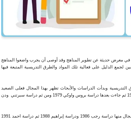
لتكويني في معرض حديثة عن تطوير المناهج وقد أوصى أن يجرب واضعوا المناهج
 لجمع الدليل على فعالية تلك المواد والطرق التدريسية المتبعة فيها
التدريسية وبدأت الدراسات والأبحاث تظهر بهذا المجال فعلى الصعيد
العالمي ظهرت دراسات عديدة منها دراسة فيل واوكي 1975 ثم جاءت بعدها دراسة بروس واوكي 1979 ومن ثم دراسة سبرتني ودن
أما على الصعيد العربي فقد توالت دراسات عديدة بهذا المجال منها دراسة رجب 1986 ودراسة إبراهيم 1988 ثم دراسة احمد 1991