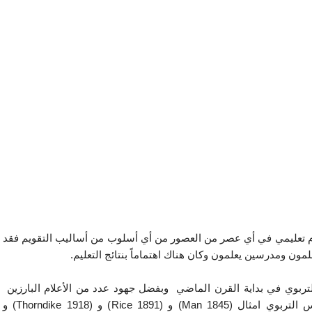
ظام تعليمي في أي عصر من العصور من أي أسلوب من أساليب التقويم فقد
 ومدرسين يعلمون وكان هناك اهتماماً بنتائج التعليم.
لتربوي في بداية القرن الماضي وبفضل جهود عدد من الأعلام البارزين
الذين تعد أعمالهم علامات مميزة في تاريخ حركة القياس التربوي امثال (1845 Man) و (Rice 1891) و (Thorndike 1918) و