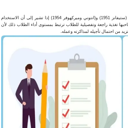
وتأكيدا على ما تقدم ظهرت أبحاث عديدة لخصها كل من (ستيفانز 1951) و(انتوني وميركهوفر 1954) إذا تشير إلى أن الاستخدام
احبها تغذية راجعة وتفصيلية للطلاب ترتبط بمستوى أداء الطلاب ذلك لأن
يد من احتمال تأجيله لمذاكرته وعمله.