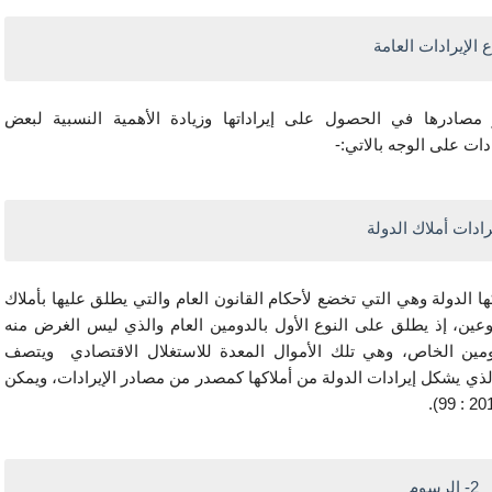
ع الإيرادات العامة
لقد صاحب تطور الدولة في النشاط الاقتصادي تطور مصادرها في الحصول على إيراداتها وزيادة الأهمية النسبية لبعض 
ويقصد بأملاك الدولة الأموال العقارية والمنقولة التي تمتلكها الدولة وهي التي تخضع لأحكام القانون العام والتي يطلق عليها بأملاك 
الدومين العام والتي تكون معدة للنفع العام. وقسم الى نوعين، إذ يطلق على النوع الأول بالدومين العام والذي ليس الغرض منه 
الحصول على ايراد معين. ويطلق على النوع الثاني الدومين الخاص، وهي تلك الأموال المعدة للاستغلال الاقتصادي  ويتصف 
بالاستمرارية اذ انه مورد مستمر ويتجدد سنويا وهو الوحيد الذي يشكل إيرادات الدولة من أملاكها كمصدر من مصادر الإيرادات، ويمكن 
2- الرسوم