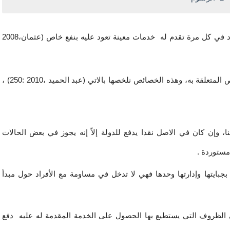
أما الرسوم فهي مبلغ من المال تحدده الدولة ويدفعه الفرد في كل مرة تقدم له  خدمات معينة تعود عليه بنفع خاص (عثمان،2008 
ونستنتج من هذا التعريف بأن للرسم مجموعة من الخصائص المتعلقة به، وهذه الخصائص نلخصها بالاتي (عبد الحميد ،2010 :250) ، 
الرسم مبلغ من المال:- والمال قد يكون نقدا أو عينا، وإن كان في الاصل نقدا يدفع للدولة إلاّ إنه يجوز في بعض الحالات 
مستوردة .
الرسم يدفع للدولة:- حيث إن الدولة هي التي تقوم بجبايتها وإدارتها وحدها فهي لا تدخل في مساومة مع الأفراد حول مبدأ 
الرسم يدفع قسرا:- وذلك متى وضع الفرد نفسه في الظروف التي يستطيع بها الحصول على الخدمة المقدمة له عليه  دفع 