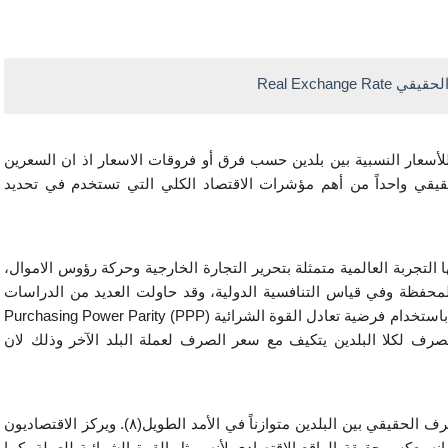
هو سعر صرف السوق أي سعر الصرف الاسمي المعدل للأسعار النسبية بين بلدين حسب فرق أو فروقات الاسعار اذ ان السعرين 
مرتبطان ببعضهما بشكل وثيق(٧). ويعد سعر الصرف الحقيقي واحداً من أهم مؤشرات الاقتصاد الكلي التي تستخدم في تحديد 
وقد اكتسب اهمية كبيرة بعد التحولات الهيكلية التي شهدتها التجربة العالمية متمثلة بتحرير التجارة الخارجية وحركة رؤوس الاموال، 
اذ ان لسعر الصرف الحقيقي دوراً مهماً في استثمارات المحفظة وفي قياس التنافسية الدولية، وقد حاولت العديد من الدراسات 
استخدام فرضية تعادل القوة الشرائية (
Purchasing Power Parity (PPP 
التي تشترط سلة ثابتة من السلع والخدمات وأن سعر الصرف لكلا البلدين يتكيف مع سعر الصرف لعملة البلد الآخر وذلك لان 
بعبارة أخرى أن هذه الفرضية تنص على أن يكون سعر الصرف الحقيقي بين البلدين متوازناً في الأمد الطويل(٨). ويركز الاقتصاديون 