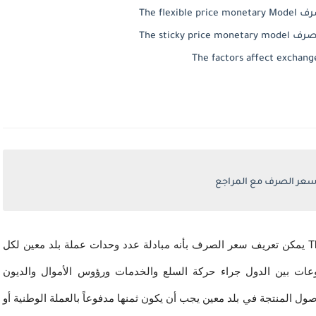
The fl
The stic
عر الصرف مع المراجع
أولا: مفهوم سعر الصرف The Concept of Exchange Rate يمكن تعريف سعر الصرف بأنه مبادلة عدد وحدات عملة بلد معين لكل 
وحدة واحدة من عملة بلد آخر (١). وذلك لتغطية المدفوعات بين الدول جراء حركة السلع والخدمات ورؤوس الأموال والديون 
والالتزامات النقدية الأخرى، وذلك لان السلع والخدمات والأصول المنتجة في بلد معين يجب أن يكون ثمنها مدفوعاً بالعملة الوطنية أو 