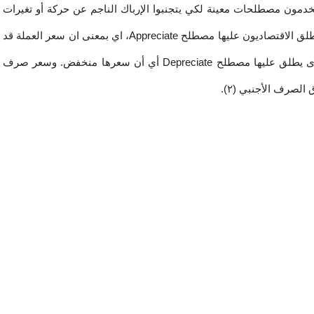
المحلية، وعندما تتغير أسعار الصرف فإن الاقتصاديين يستخدمون مصطلحات معينة لكي يتجنبوا الإرباك الناجم عن حركة أو تغيرات 
أسعار الصرف فزيادة قيمة أي عملة إزاء العملات الأخرى يطلق الاقتصاديون عليها مصطلح Appreciate، اي بمعنى ان سعر العملة قد 
ارتفع وبالعكس عندما تنخفض قيمتها مقابل العملات الأخرى يطلق عليها مصطلح Depreciate أي أن سعرها منخفض. وسعر صرف 
لصرف الأجنبي (٢).