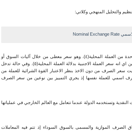
نظيم والتحليل المنهجي وكلاتي:
ويقصد به عدد الوحدات من العملة الأجنبية لكل وحدة واحدة من العملة المحلية(٤). وهو سعر معطى من خلال آليات السوق أو 
السياسة النقدية، ويقصد به أيضا السعر النسبي بين عملتين اي انه سعر العملة الاجنبية بدلالة العملة المحلية(٥). وفي حالة تدخل 
السلطات النقدية في عمليات بيع وشراء العملة يمكن تثبيت سعر الصرف من دون الاخذ بنظر الاعتبار القوة الشرائية للعملة من 
السلع والخدمات ما بين البلدين. وهناك أكثر من سعر صرف اسمي للعملة نفسها إذ يجري التمييز بين نوعين من سعر الصرف 
أ- سعر الصرف الرسمي:- وهو السعر الذي تحدده السلطات النقدية وتستخدمه الدولة عندما تتعامل مع العالم الخارجي في عملياتها 
 ب- سعر الصرف الموازي:- هو السعر السائد في أسواق الصرف الموازية والمسمى بالسوق السوداء إذ تتم فيه المعاملات 