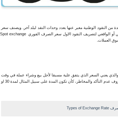
وهنالك من ينظر الى سعر الصرف على أنه سعر وحدة واحدة من النقود الوطنية معبر عنها بعدد وحدات النقد لبلد آخر. ويصنف سعر 
الصرف الى نوعين اساسيين اعتمادا على التوقيت الحقيقي أو الواقعي لتصريف النقود الاول سعر الصرف الفوري Spot exchange 
والنوع الآخر سعر الصرف الآجل Forward exchange rate والذي يعني السعر الذي يتفق علية مسبقا لأجل بيع وشراء عملة في وقت 
معين مستقبلاً ويتم التعامل بهذا النوع وذلك للتحوط من ظروف عدم التأكد والمخاطر، كأن تكون المدة على سبيل المثال لمدة 30 او 
Types of E 