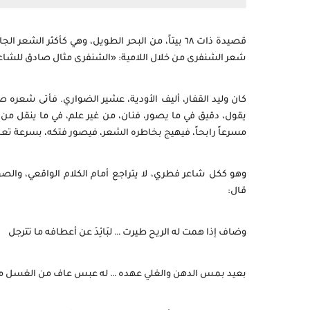
قصيدة ذات ٦٨ بيتاً، من البحر الطويل، وهي كأكثر ال
شعر الشنفرى من خلال اللامية: «الشنفرى مثال صادق للشاعر
كان وليد القفار، أليف الأودية، عشير الضواري. فأتى شعره 
يقول، دقيق في ما يصور، فنان، من غير علم، في ما ينقل من 
مسرعاً رابحاً، فيهيج بخاطره الشعر، فيصور فتكه، بسرعة ت
وهو ككل شاعر فطري، لا يتراجع أمام الكلام الواقعي، والصو
قال:
وضاف إذا همت له الريح طيرت … لبَائِدَ عن أعطافه ما تترجل
بعيد بمس الدهن والغلي عهده … له عبس عاف من الغسل 