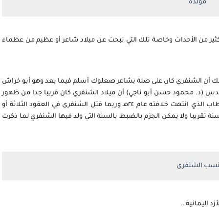
مولده
كثير من الأحداث وخاصة تلك التي تبحث عن ميلاد شاعر أو عظيم من عظماء
م ذلك أن الشنفري كان على صلة بشاعر صعلوك أسلم فيما بعد وهو أبو خراش
س (د. محمود حسن أبو ناجي) أن ميلاد الشنفري كان قريبا جدا من ظهور
الإسلام إذ أن أبا خراش عمر وعاش حتى خلافة عمر بن الخطاب الذي انتهت خلافته عام ٢٤هـ وربما قتل الشنفرى في العقود الثلاثة أو
سنة تقريبا ولا يمكن الجزم بالضبط بالسنة التي ولد فيها الشنفري لما ذكرت
سب الشنفرى
د اليمانية ..