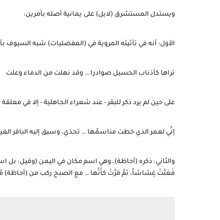
ويستدل المستشرق (لايل) على يمانية أصله بأمرين:
الأول: أنه في تأثيثه المروية في (المفضليات) شبه السيوف بأ
تراها كأذناب الحسيل صوادرا … وقد نهلت من الدماء وعلت
على حين لم يرد ذكر للبقر - عند شعراء الجاهلية - إلا في معل
إنِّي لعمر الذي خطت مناسمُها … تحذي، وسيق إليه الباقر الغي
والثاني: ذكره (أحاظة)، وهي اسم مكان في اليمن (وقيل: بل اسم
فَعَبَّتْ غِشاشاً، ثمَّ مَرَّتْ كأَنَّها … مع الصبح ركب من (أحاظة) مُجْ