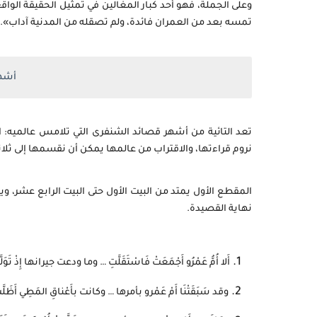
وعلى الجملة، فهو أحد كبار المغالين في تمثيل الحقيقة الوا
تمسه بعد من العمران فائدة، ولم تصقله من المدنية آداب». (٤
أشهر
تعد التائية من أشهر قصائد الشنفرى التي تلامس عالميه: ا
نروم قراءتها، والاقتراب من عالمها يمكن أن نقسمها إلى ثلا
المقطع الأول يمتد من البيت الأول حتى البيت الرابع عشر، و
نهاية القصيدة.
أَلا أُمُّ عَمْرُو أَجْمَعَتْ فَاسْتَقَلَّتِ … وما ودعت جيرانها إِذْ تَوَلّ
وقد سَبَقَتْنَا أَمْ عَمْرو بأمرها … وكانت بأَعْناقِ المَطِي أَظَلَّ