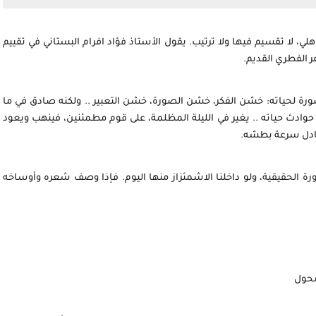
شعر الجاهلي، لا تقسيم فيها ولا ترتيب. يقول الأستاذ فؤاد افرام البستاني في تقييم
 الفطري القديم.
صورة لحياته: خشن الفكر، خشن الصورة، خشن التعبير .. ولكنه صادق في ما
حوادث حياته .. يغير في الليلة المظلمة، على قوم مطمئنين، فينهب ويعود
عادل سرعة بطشه.
رة الحقيقية، ولو داخلنا الاشمئزاز منها اليوم. فإذا وصف شعره وأوساخه
محول