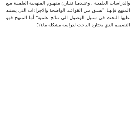
والدراسات العلميـة ، وعنـدمـا تقـارن مفهـوم المنهجية العلميـة مـع 
المنهج فإنهـا: "نسـق مـن القواعـد الواضحة والاجراءات التي يستند 
عليها البحث في سبيل الوصول الى نتائج علمية" أما المنهج فهو 
التصميم الذي يختاره الباحث لدراسة مشكلة ما.(١)