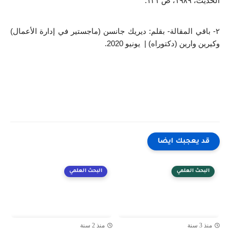
الحديث، ١٩٨٩، ص ١٣١.
٢- باقي المقالة- بقلم: ديريك جانسن (ماجستير في إدارة الأعمال) 
وكيرين وارين (دكتوراه) |  يونيو 2020.
قد يعجبك ايضا
البحث العلمي
البحث العلمي
منذ 3 سنة
منذ 2 سنة