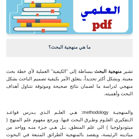
ما هي منهجية البحث؟
تشير 
منهجية البحث
 ببساطة إلى "الكيفية" العملية لأي خطة بحث 
معينة. وبشكل أكثر تحديداً، يتعلق الأمر بكيفية تصميم الباحث بشكل 
منهجي لدراسة ما لضمان نتائج صحيحة وموثوقة تتناول أهداف 
البحث وأهميته.
والمنهجيـة methodology: هـي العلـم الـذي يـدرس قواعـد 
الـتفكيري العلـوم وطـرق البحث فيها. ويرجع مفهوم علم المنهج ( 
ميثودولوجيا ) الى علم المنطق، بـل هـي جـزء منـه وواحد من 
ميادينه الرئيسة، ويقصد بالمنهجية الطرائق المتبعة في البحوث 