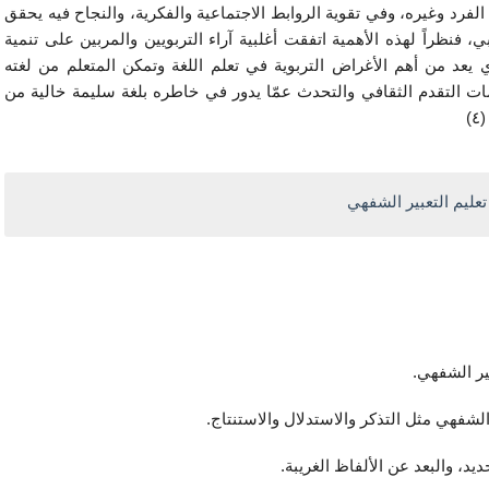
وتظهر أهمية التعبير الشفوي كونه أداة الاتصال السريع بين الفرد وغيره، وفي تقوية الروابط الاجتماعية والفكرية، والنجاح فيه يحقق 
كثيراً من الأغراض الحياتية، كما يعتبر الممهد للتعبير الكتابي، فنظراً لهذه الأهمية اتفقت أغلبية آراء التربويين والمربين على تنمية 
قدرة المتعلم على التعبير الشفوي والحديث الصحيح الذي يعد من أهم الأغراض التربوية في تعلم اللغة وتمكن المتعلم من لغته 
وقدرته على التعبير عن حاجاته وأغراضه التي تعد من علامات التقدم الثقافي والتحدث عمّا يدور في خاطره بلغة سليمة خالية من 
)
عليم التعبير الشفهي
ير الشفهي.
الشفهي مثل التذكر والاستدلال والاستنتاج.
د، والبعد عن الألفاظ الغريبة. 