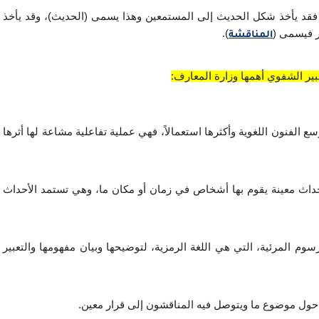
ذكر يونس وآخرون أن الاتصال الشفوي يدور على نمطين، فقد يأخذ شكل الحديث إلى المستمعين وهذا يسمى (الحديث)، وقد يأخذ 
ر فيسمى (
). 
المناقشة
بير الشفوي أهمها وزارة المعارف:
المحادثة والمناقشة: وتعتبر المحادثة والمناقشة من أوسع الفنون اللغوية وأكثرها استعمالاً، فهي عملية تفاعلية مشاعة لها أثرها 
سرد القصص والنوادر: والقصة فن أدبي تدور حول أحداث معينة يقوم بها أشخاص في زمان أو مكان ما، وهي تستمد الأحداث 
قراءة الصور والرسوم: ويقصد بها معالجة الصور والرسوم المرئية، التي هي اللغة الرمزية، لتوضيحها وبيان مفهومها والتعبير 
 حول موضوع ما ويتوصل فيه المناقشون إلى قرار معين.