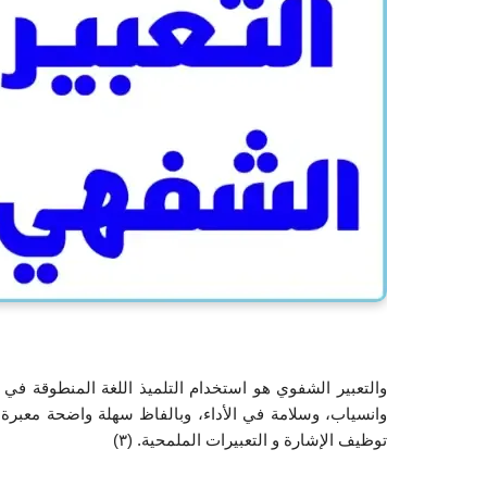
توظيف الإشارة و التعبيرات الملمحية. (٣)