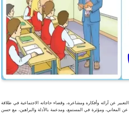
والتعبير الشفوي هو استخدام التلميذ اللغة المنطوقة في التعبير عن آرائه وأفكاره ومشاعره، وقضاء حاجاته الاجتماعية في طلاقة 
وانسياب، وسلامة في الأداء، وبالفاظ سهلة واضحة معبرة عن المعاني، ومؤثرة في المستمع، ومدعمة بالأدلة والبراهين، مع حسن 