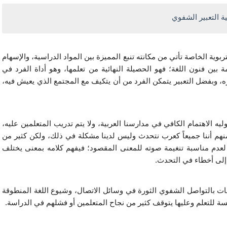
ة التعبير الشفوي
أهمية التعبير من أهمية اللغة في حياة الإنسان أما أهميته التربوية الخاصة تأتي من مكانته تنبع المميزة بين المواد الدراسية، والإسهام 
في تكوين شخصية المتعلم، ولهذا يحتل التعبير مكانة مهمة بين فنون اللغة؛ فهو الحصيلة النهائية من تعلمها، وهو أداة الفرد في 
الإفصاح عما يجول بخاطره، وأداة أساسية في الاتصال بغيره، وبفضل التعبير يتمكن الفرد من أن يتكيف مع المجتمع الذي يعيش فيه، 
وعلى الرغم من الأهمية الكبيرة للتعبير الشفوي إلا أنّه لا نوليه الاهتمام الكافي في مدارسنا العربية، ولا يتم تدريب المتعلمين عليه، 
بل إنّ الكثير يظن بعدم الحاجة إلى مثل هذا التدريب ظناً منهم أننا جميعاً كعرب نتحدث وليس لدينا مشكلة في ذلك، ولكن كثير من 
الناس يجد نفسه في ورطة بسبب سوء اختياره لكلمة، أو لعدم مناسبة تنغيمة صوته للمعنى المقصود؛ فيفهم كلامه بمعنى يختلف 
إلى أخطاء في التحدث. 
ولعل من أهم الأسباب والدواعي للاهتمام ببرامج تعليم اللغات بالتواصل الشفوي الثورة في وسائل الاتصال، وشيوع اللغة المنطوقة 
يسة للتعلم وعليها يتوقف كثير من نجاح المتعلمين أو فشلهم في الدراسة.